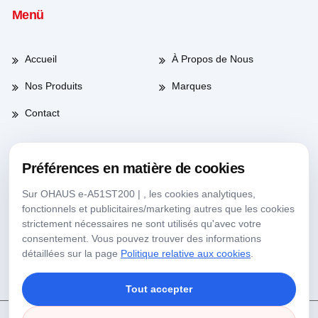
Menü
Accueil
À Propos de Nous
Nos Produits
Marques
Contact
Préférences en matière de cookies
Heures de travail
Sur OHAUS e-A51ST200 | , les cookies analytiques,
fonctionnels et publicitaires/marketing autres que les cookies
Jours de semaine
08:00-17:30
strictement nécessaires ne sont utilisés qu'avec votre
consentement. Vous pouvez trouver des informations
Samedi
09:00-13:30
détaillées sur la page
Politique relative aux cookies
.
Tout accepter