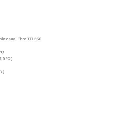
le canal Ebro TFI 550
 °C
,9 °C )
C )