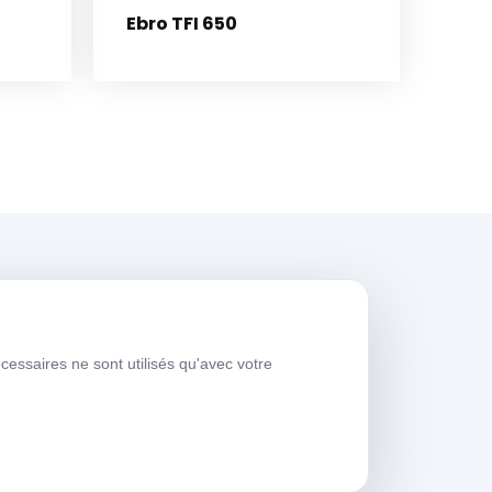
Ebro TFI 650
eures de travail
écessaires ne sont utilisés qu'avec votre
ours de
08:00-
emaine
17:30
amedi
09:00-13:30