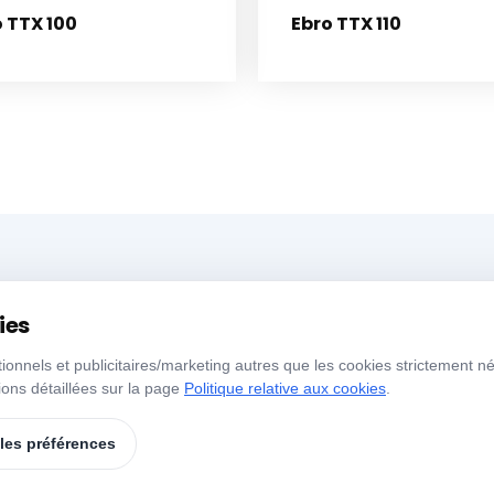
 TTX 100
Ebro TTX 110
Menü
H
ies
tionnels et publicitaires/marketing autres que les cookies strictement n
Accueil
À Propos de Nous
J
ons détaillées sur la page
Politique relative aux cookies
.
s
Nos Produits
Marques
S
 les préférences
Contact