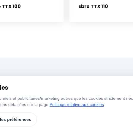
 TTX 100
Ebro TTX 110
Menü
H
ies
ionnels et publicitaires/marketing autres que les cookies strictement néc
Accueil
À Propos de Nous
J
ons détaillées sur la page
Politique relative aux cookies
.
s
Nos Produits
Marques
S
 les préférences
Contact