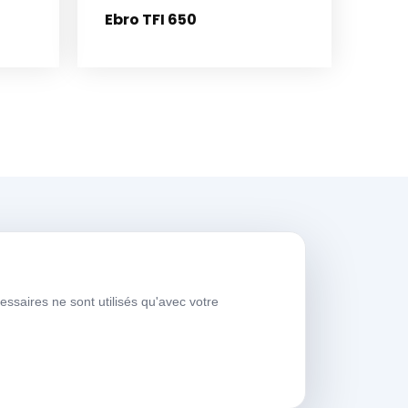
Ebro TFI 650
eures de travail
essaires ne sont utilisés qu'avec votre
ours de
08:00-
emaine
17:30
amedi
09:00-13:30