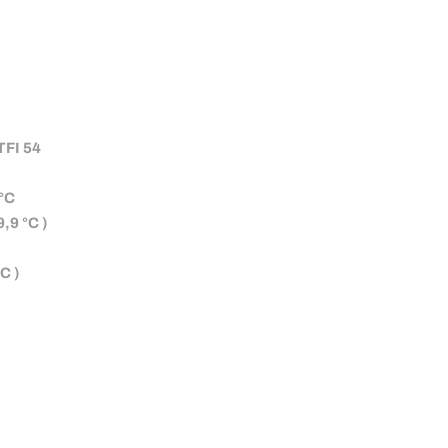
TFI 54
 °C
,9 °C )
C )