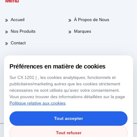
Menü
Accueil
À Propos de Nous
Nos Produits
Marques
Contact
Préférences en matière de cookies
Heures de travail
Sur CX 1201 | , les cookies analytiques, fonctionnels et
publicitaires/marketing autres que les cookies strictement
Jours de semaine
08:00-17:30
nécessaires ne sont utilisés qu'avec votre consentement.
Vous pouvez trouver des informations détaillées sur la page
Samedi
09:00-13:30
Politique relative aux cookies
.
Tout accepter
Tout refuser
Copyright © 2025 Köseoğlu Lab Tous Droits Réservés.