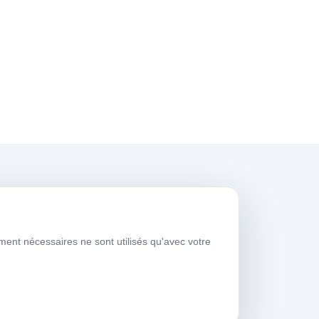
eures de travail
ment nécessaires ne sont utilisés qu'avec votre
ours de
08:00-
emaine
17:30
amedi
09:00-13:30