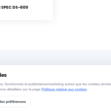
 SPEC DS-600
Menü
H
ies
 fonctionnels et publicitaires/marketing autres que les cookies stricte
Accueil
À Propos de Nous
J
ons détaillées sur la page
Politique relative aux cookies
.
s
Nos Produits
Marques
S
 les préférences
Contact